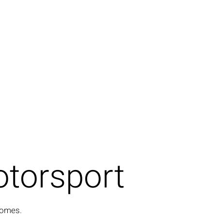
otorsport
rhomes.