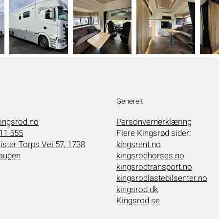
Generelt
ingsrod.no
Personvernerklæring
11 555
Flere Kingsrød sider:
ister Torps Vei 57, 1738
kingsrent.no
augen
kingsrodhorses.no
kingsrodtransport.no
kingsrodlastebilsenter.no
kingsrod.dk
Kingsrod.se