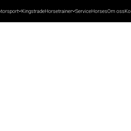
torsport
Kingstrade
Horsetrainer
Service
Horses
Om oss
Ko