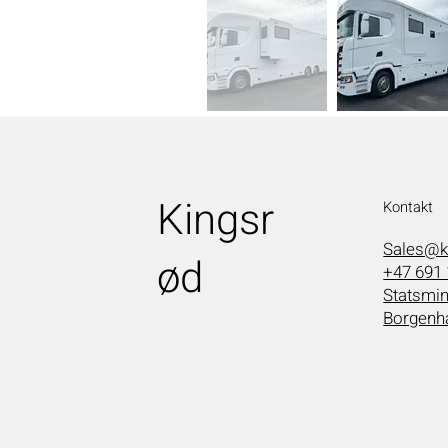
Kingsr
Kontakt
Sales@k
ød
+47 691 
Statsmin
Borgenh