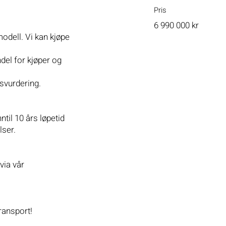
Pris
6 990 000 kr
modell. Vi kan kjøpe
del for kjøper og
svurdering.
nntil 10 års løpetid
lser.
via vår
ransport!