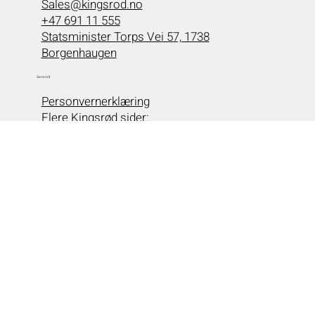
Sales@kingsrod.no
+47 691 11 555
Statsminister Torps Vei 57, 1738
Borgenhaugen
Generelt
Personvernerklæring
Flere Kingsrød sider:
kingsrent.no
kingsrodtransport.no
kingsrodlastebilsenter.no
Følg oss
KINGSRØD